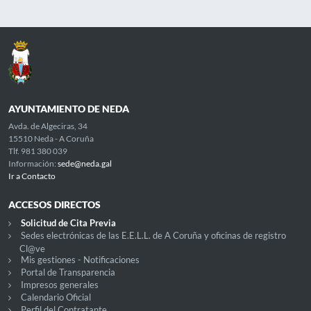
AYUNTAMIENTO DE NEDA
Avda. de Algeciras, 34
15510 Neda - A Coruña
Tlf. 981 380 039
Información:
sede@neda.gal
Ir a Contacto
ACCESOS DIRECTOS
Solicitud de Cita Previa
Sedes electrónicas de las E.E.L.L. de A Coruña y oficinas de registro
Cl@ve
Mis gestiones - Notificaciones
Portal de Transparencia
Impresos generales
Calendario Oficial
Perfil del Contratante