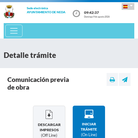
Sede electrónica
09:42:38
AYUNTAMIENTO DE NEDA
Domingo 9 de agosto 2026
Detalle trámite
Comunicación previa
de obra
INICIAR
DESCARGAR
TRÁMITE
IMPRESOS
(on Line)
(off Line)