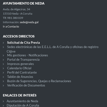
AYUNTAMIENTO DE NEDA
Avda. de Algeciras, 34
15510 Neda - A Coruña
Tlf. 981 380 039
Información:
sede@neda.gal
Ir a Contacto
ACCESOS DIRECTOS
Solicitud de Cita Previa
Sedes electrónicas de las E.E.L.L. de A Coruña y oficinas de registro
Cl@ve
Mis gestiones - Notificaciones
Portal de Transparencia
Impresos generales
Calendario Oficial
Perfil del Contratante
Tablón de Anuncios
Buzón de Sugerencias, Quejas o Reclamaciones
Verificación de Documentos
ENLACES DE INTERÉS
Ayuntamiento de Neda
Diputación de A Coruña