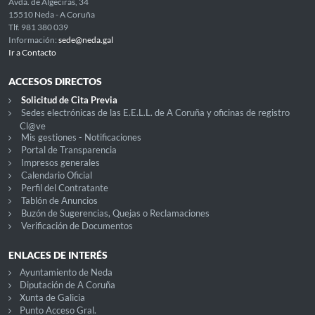
Avda. de Algeciras, 34
15510 Neda - A Coruña
Tlf. 981 380 039
Información:
sede@neda.gal
Ir a Contacto
ACCESOS DIRECTOS
Solicitud de Cita Previa
Sedes electrónicas de las E.E.L.L. de A Coruña y oficinas de registro
Cl@ve
Mis gestiones - Notificaciones
Portal de Transparencia
Impresos generales
Calendario Oficial
Perfil del Contratante
Tablón de Anuncios
Buzón de Sugerencias, Quejas o Reclamaciones
Verificación de Documentos
ENLACES DE INTERÉS
Ayuntamiento de Neda
Diputación de A Coruña
Xunta de Galicia
Punto Acceso Gral.