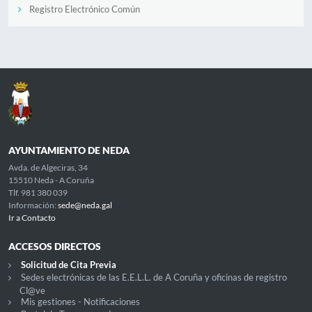
Registro Electrónico Común
AYUNTAMIENTO DE NEDA
Avda. de Algeciras, 34
15510 Neda - A Coruña
Tlf. 981 380 039
Información:
sede@neda.gal
Ir a Contacto
ACCESOS DIRECTOS
Solicitud de Cita Previa
Sedes electrónicas de las E.E.L.L. de A Coruña y oficinas de registro
Cl@ve
Mis gestiones - Notificaciones