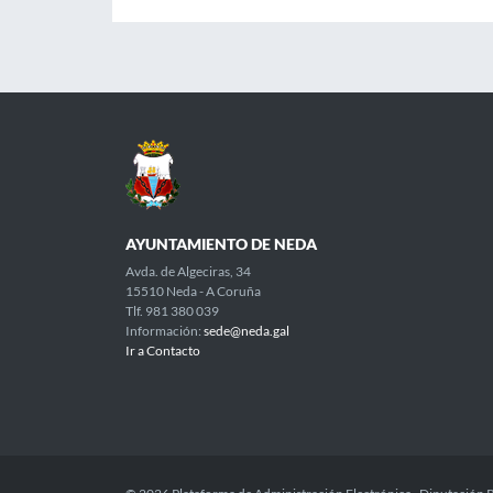
AYUNTAMIENTO DE NEDA
Avda. de Algeciras, 34
15510 Neda - A Coruña
Tlf. 981 380 039
Información:
sede@neda.gal
Ir a Contacto