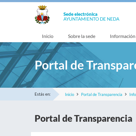
Sede electrónica
AYUNTAMIENTO DE NEDA
Inicio
Sobre la sede
Información
Portal de Transpar
Estás en:
Inicio
Portal de Transparencia
Inf
Portal de Transparencia