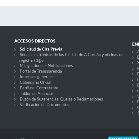
ACCESOS DIRECTOS
EN
Solicitud de Cita Previa
Sedes electrónicas de las E.E.L.L. de A Coruña y oficinas de
D
registro Cl@ve
X
Mis gestiones - Notificaciones
P
Portal de Transparencia
Impresos generales
Calendario Oficial
Perfil del Contratante
Tablón de Anuncios
V
Buzón de Sugerencias, Quejas o Reclamaciones
Verificación de Documentos
O