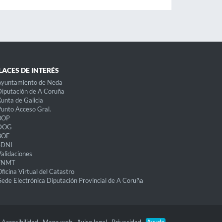
LACES DE INTERÉS
Ayuntamiento de Neda
iputación de A Coruña
unta de Galicia
unto Acceso Gral.
BOP
DOG
BOE
eDNI
alidaciones
FNMT
ficina Virtual del Catastro
Sede Electrónica Diputación Provincial de A Coruña