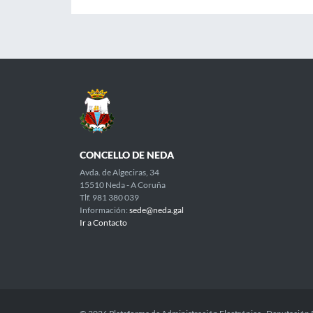
CONCELLO DE NEDA
Avda. de Algeciras, 34
15510 Neda - A Coruña
Tlf. 981 380 039
Información:
sede@neda.gal
Ir a Contacto