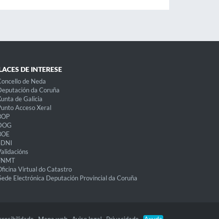
LACES DE INTERESE
oncello de Neda
eputación da Coruña
unta de Galicia
unto Acceso Xeral
BOP
DOG
BOE
eDNI
alidacións
FNMT
ficina Virtual do Catastro
Sede Electrónica Deputación Provincial da Coruña