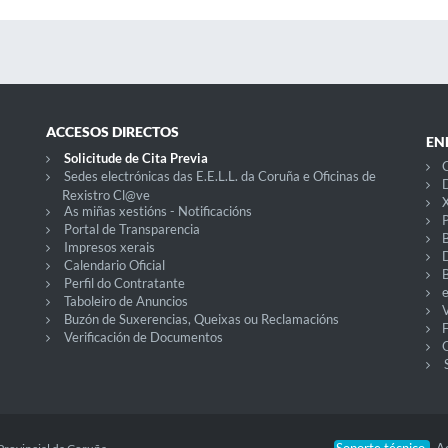
ACCESOS DIRECTOS
EN
Solicitude de Cita Previa
C
Sedes electrónicas das E.E.L.L. da Coruña e Oficinas de
D
Rexistro Cl@ve
X
As miñas xestións - Notificacións
P
Portal de Transparencia
Impresos xerais
Calendario Oficial
Perfil do Contratante
Taboleiro de Anuncios
V
Buzón de Suxerencias, Queixas ou Reclamacións
Verificación de Documentos
O