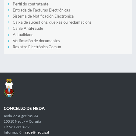
Perfil do contratante
Entrada de Facturas Electrónicas
Sistema de Notificación Electrónica
Caixa de suxestións, queixas ou reclamacións
Canle AntiFraude
Actualidade
Verificación de documentos
Rexistro Electrónico Común
CONCELLO DE NEDA
Avda. de Algeciras, 34
15510 Neda - A Coruña
Tlf. 981 380 039
Información:
sede@neda.gal