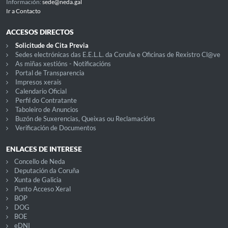
Información:
sede@neda.gal
Ir a Contacto
ACCESOS DIRECTOS
Solicitude de Cita Previa
Sedes electrónicas das E.E.L.L. da Coruña e Oficinas de Rexistro Cl@ve
As miñas xestións - Notificacións
Portal de Transparencia
Impresos xerais
Calendario Oficial
Perfil do Contratante
Taboleiro de Anuncios
Buzón de Suxerencias, Queixas ou Reclamacións
Verificación de Documentos
ENLACES DE INTERESE
Concello de Neda
Deputación da Coruña
Xunta de Galicia
Punto Acceso Xeral
BOP
DOG
BOE
eDNI