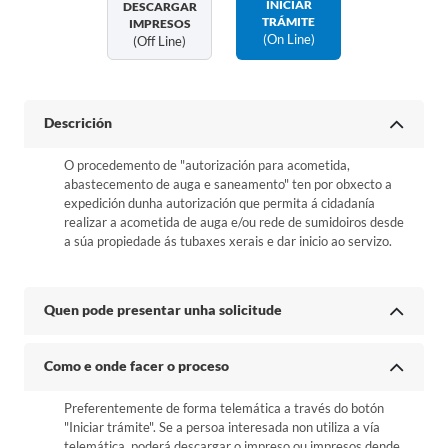
INICIAR
DESCARGAR
TRÁMITE
IMPRESOS
(on Line)
(off Line)
Descrición
O procedemento de "autorización para acometida,
abastecemento de auga e saneamento" ten por obxecto a
expedición dunha autorización que permita á cidadanía
realizar a acometida de auga e/ou rede de sumidoiros desde
a súa propiedade ás tubaxes xerais e dar inicio ao servizo.
Quen pode presentar unha solicitude
Como e onde facer o proceso
Preferentemente de forma telemática a través do botón
"Iniciar trámite". Se a persoa interesada non utiliza a vía
telemática, poderá descargar o impreso ou impresos dende