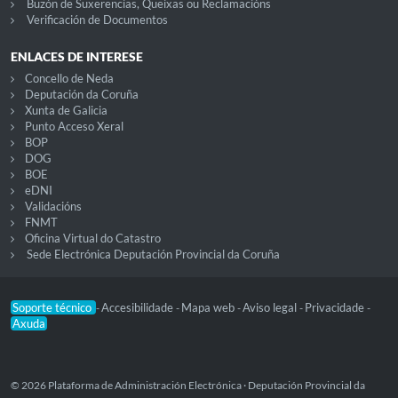
Buzón de Suxerencias, Queixas ou Reclamacións
Verificación de Documentos
ENLACES DE INTERESE
Concello de Neda
Deputación da Coruña
Xunta de Galicia
Punto Acceso Xeral
BOP
DOG
BOE
eDNI
Validacións
FNMT
Oficina Virtual do Catastro
Sede Electrónica Deputación Provincial da Coruña
Soporte técnico
Accesibilidade
Mapa web
Aviso legal
Privacidade
-
-
-
-
-
Axuda
© 2026 Plataforma de Administración Electrónica · Deputación Provincial da