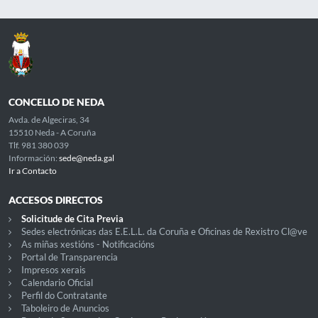
CONCELLO DE NEDA
Avda. de Algeciras, 34
15510 Neda - A Coruña
Tlf. 981 380 039
Información:
sede@neda.gal
Ir a Contacto
ACCESOS DIRECTOS
Solicitude de Cita Previa
Sedes electrónicas das E.E.L.L. da Coruña e Oficinas de Rexistro Cl@ve
As miñas xestións - Notificacións
Portal de Transparencia
Impresos xerais
Calendario Oficial
Perfil do Contratante
Taboleiro de Anuncios