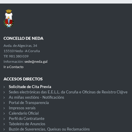
CONCELLO DE NEDA
Avda. de Algeciras, 34
15510 Neda - A Coruña
Tlf. 981 380 039
Información:
sede@neda.gal
Ir a Contacto
ACCESOS DIRECTOS
Solicitude de Cita Previa
Sedes electrónicas das E.E.L.L. da Coruña e Oficinas de Rexistro Cl@ve
As miñas xestións - Notificacións
Portal de Transparencia
Impresos xerais
Calendario Oficial
Perfil do Contratante
Taboleiro de Anuncios
Buzón de Suxerencias, Queixas ou Reclamacións