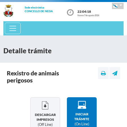
Sede electrónica
22:04:18
CONCELLO DE NEDA
Venres 7 de agosto 2026
Detalle trámite
Rexistro de animais
perigosos
INICIAR
DESCARGAR
TRÁMITE
IMPRESOS
(on Line)
(off Line)