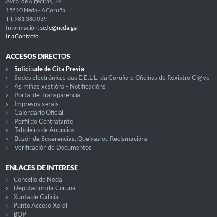
Avda. de Algeciras, 34
15510 Neda - A Coruña
Tlf. 981 380 039
Información:
sede@neda.gal
Ir a Contacto
ACCESOS DIRECTOS
Solicitude de Cita Previa
Sedes electrónicas das E.E.L.L. da Coruña e Oficinas de Rexistro Cl@ve
As miñas xestións - Notificacións
Portal de Transparencia
Impresos xerais
Calendario Oficial
Perfil do Contratante
Taboleiro de Anuncios
Buzón de Suxerencias, Queixas ou Reclamacións
Verificación de Documentos
ENLACES DE INTERESE
Concello de Neda
Deputación da Coruña
Xunta de Galicia
Punto Acceso Xeral
BOP