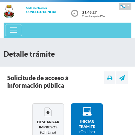
Sede electrónica
21:48:27
CONCELLO DE NEDA
Xoves 6 de agosto 2026
Detalle trámite
Solicitude de acceso á
información pública
INICIAR
DESCARGAR
TRÁMITE
IMPRESOS
(on Line)
(off Line)