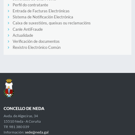
Perfil do contratante
Entrada de Facturas Electrónicas
Sistema de Notificación Electrónica
Caixa de suxestións, queixas ou reclamacións
Canle AntiFraude
Actualidade
Verificación de documentos
Rexistro Electrónico Común
CONCELLO DE NEDA
Avda. de Algeciras, 34
15510 Neda - A Coruña
Tlf. 981 380 039
Información:
sede@neda.gal