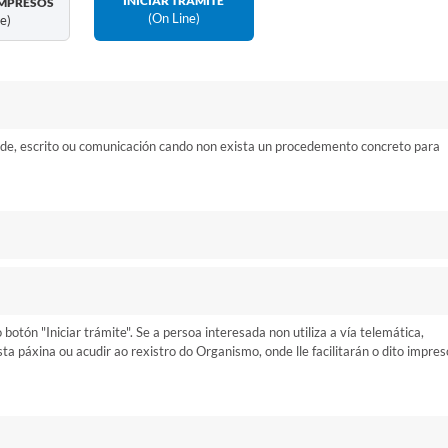
INICIAR TRÁMITE
MPRESOS
(on Line)
ne)
ude, escrito ou comunicación cando non exista un procedemento concreto para
otón "Iniciar trámite". Se a persoa interesada non utiliza a vía telemática,
 páxina ou acudir ao rexistro do Organismo, onde lle facilitarán o dito impres