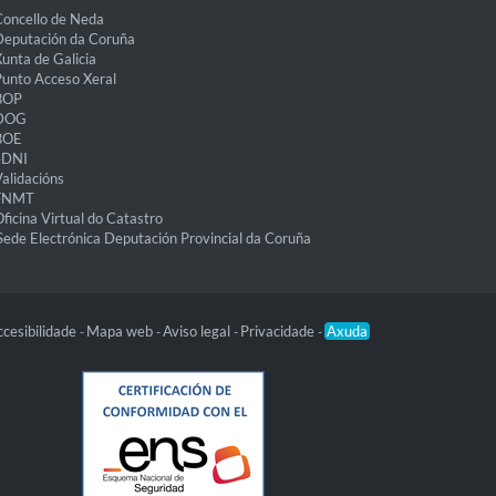
oncello de Neda
eputación da Coruña
unta de Galicia
unto Acceso Xeral
BOP
DOG
BOE
eDNI
alidacións
FNMT
ficina Virtual do Catastro
Sede Electrónica Deputación Provincial da Coruña
cesibilidade
Mapa web
Aviso legal
Privacidade
Axuda
-
-
-
-