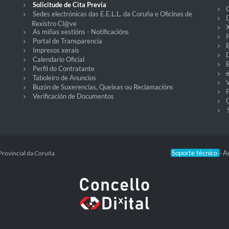
Solicitude de Cita Previa
C
Sedes electrónicas das E.E.L.L. da Coruña e Oficinas de
D
Rexistro Cl@ve
X
As miñas xestións - Notificacións
P
Portal de Transparencia
Impresos xerais
Calendario Oficial
Perfil do Contratante
Taboleiro de Anuncios
V
Buzón de Suxerencias, Queixas ou Reclamacións
Verificación de Documentos
O
Soporte técnico
Ac
Provincial da Coruña
-