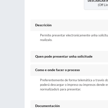
DESCARGAR I
(off Li
Descrición
Permite presentar electronicamente unha solicit
realizalo.
Quen pode presentar unha solicitude
Como e onde facer o proceso
Preferentemente de forma telemática a través do b
poderá descargar o impreso ou impresos dende esta
normalizado/s para presentar.
Documentación