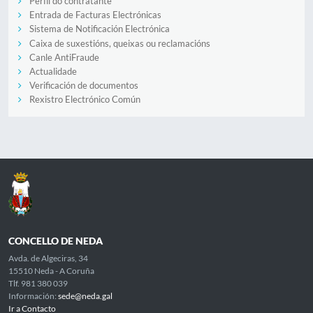
Perfil do contratante
Entrada de Facturas Electrónicas
Sistema de Notificación Electrónica
Caixa de suxestións, queixas ou reclamacións
Canle AntiFraude
Actualidade
Verificación de documentos
Rexistro Electrónico Común
CONCELLO DE NEDA
Avda. de Algeciras, 34
15510 Neda - A Coruña
Tlf. 981 380 039
Información:
sede@neda.gal
Ir a Contacto