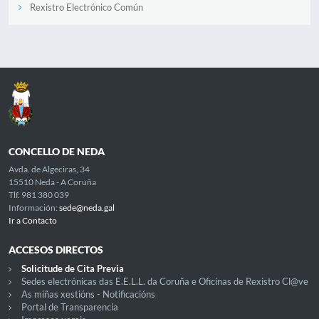
Rexistro Electrónico Común
CONCELLO DE NEDA
Avda. de Algeciras, 34
15510 Neda - A Coruña
Tlf. 981 380 039
Información:
sede@neda.gal
Ir a Contacto
ACCESOS DIRECTOS
Solicitude de Cita Previa
Sedes electrónicas das E.E.L.L. da Coruña e Oficinas de Rexistro Cl@ve
As miñas xestións - Notificacións
Portal de Transparencia