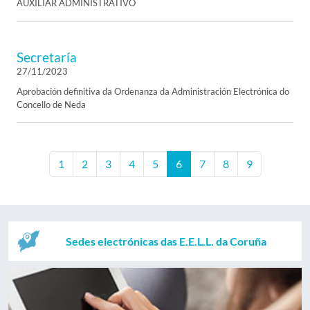
AUXILIAR ADMINISTRATIVO
Secretaría
27/11/2023
Aprobación definitiva da Ordenanza da Administración Electrónica do
Concello de Neda
1
2
3
4
5
6
7
8
9
Sedes electrónicas das E.E.L.L. da Coruña